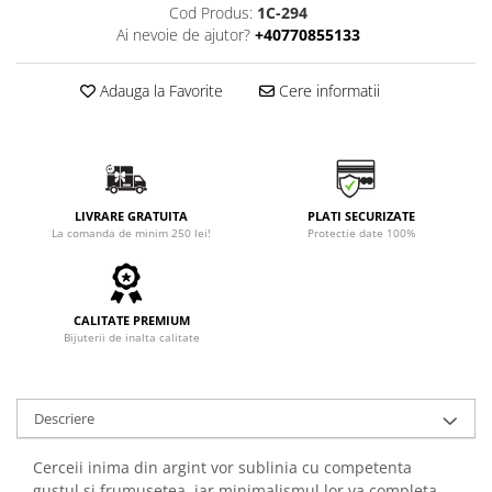
Cod Produs:
1C-294
Ai nevoie de ajutor?
+40770855133
Adauga la Favorite
Cere informatii
LIVRARE GRATUITA
PLATI SECURIZATE
La comanda de minim 250 lei!
Protectie date 100%
CALITATE PREMIUM
Bijuterii de inalta calitate
Descriere
Cerceii inima din argint vor sublinia cu competenta
gustul si frumusetea, iar minimalismul lor va completa