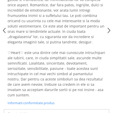
orice aspect. Romantice, dar fara patos, ingrijite, dulci si
incredibil de emotionante, vor arata lumii intregi
frumusetea inimii si a sufletului tau. Le poti combina
oricand cu usurinta cu cele mai interesante si la moda
solutii vestimentare. Ce este atat de important pentru un
oras mare si tendintele actuale. In ciuda toata
„dragalasenia” lor, cu siguranta vor da incredere si
eleganta imaginii tale, si putina tandrete, desigur.
♡Heart♡ este una dintre cele mai cunoscute intruchipari
ale iubirii, care, in ciuda simplitatii sale, ascunde multe
semnificatii. Loialitate, sinceritate, devotament,
seriozitate, sensibilitate, pasiune - toate acestea sunt
intruchipate in cel mai vechi simbol al pamantului
nostru. Dar pentru ca aceste simboluri sa dea rezultatul
de care avem nevoie, trebuie sa credem in ele si sa
invatam sa acceptam darurile sortii si pe noi insine - asa
cum suntem.
Informatii conformitate produs