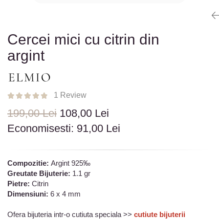
Colectia „ Bijuterii Rodiate ”
Cadouri Mos Nicolae
Lantisoare
Colectia „ Bijuterii cu Email ”
Cadouri Craciun
Vezi toate
Vezi toate
Cadouri de Lux
BRATARI
Cercei mici cu citrin din
Cadouri Corporate
Bratari Argint
argint
Vezi toate
Bratari de Mana
Bratari de Glezna
Bratari cu Pietre
1 Review
Vezi toate
199,00 Lei
108,00 Lei
BROSE
Economisesti:
91,00
Lei
VEZI TOATE BIJUTERIILE ELMIO
Compozitie:
Argint 925‰
Greutate Bijuterie:
1.1 gr
Pietre:
Citrin
Dimensiuni:
6 x 4 mm
Ofera bijuteria intr-o cutiuta speciala >>
cutiute bijuterii