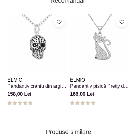
Recomandari
ELMIO
ELMIO
Pandantiv craniu din argint
Pandantiv pisică Pretty din
925 model filigran
argint 925 cu pietre
158,00 Lei
166,00 Lei
Produse similare