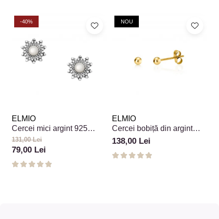
-40%
NOU
ELMIO
ELMIO
E
Cercei mici argint 925
Cercei bobiță din argint
C
floare patinată cu sidef alb
925 placați cu aur 18k
a
131,00 Lei
11
138,00 Lei
79,00 Lei
5