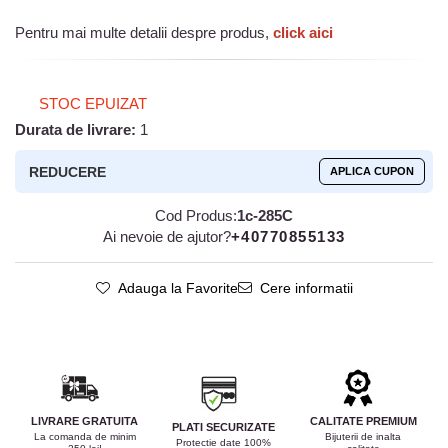
Pentru mai multe detalii despre produs,
click aici
STOC EPUIZAT
Durata de livrare:
1
REDUCERE
APLICA CUPON
Cod Produs:
1c-285C
Ai nevoie de ajutor?
+40770855133
Adauga la Favorite
Cere informatii
LIVRARE GRATUITA
CALITATE PREMIUM
PLATI SECURIZATE
La comanda de minim
Bijuterii de inalta
Protectie date 100%