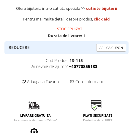
Ofera bijuteria intr-o cutiuta speciala >>
cutiute bijuterii
Pentru mai multe detalii despre produs,
click aici
STOC EPUIZAT
Durata de livrare:
1
REDUCERE
APLICA CUPON
Cod Produs:
1S-115
Ai nevoie de ajutor?
+40770855133
Adauga la Favorite
Cere informatii
LIVRARE GRATUITA
PLATI SECURIZATE
La comanda de minim 250 lei!
Protectie date 100%