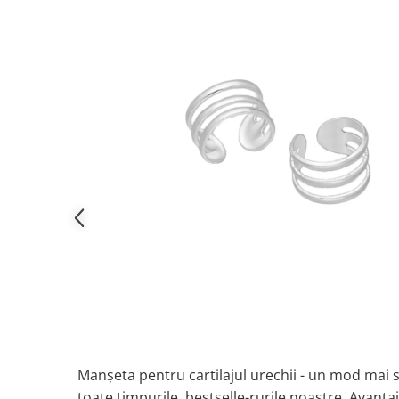
Manșeta pentru cartilajul urechii - un mod mai s
toate timpurile, bestselle-rurile noastre. Avantaj