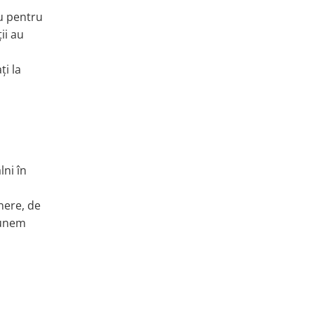
au pentru
ii au
i la
lni în
nere, de
punem