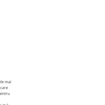
ele mai
 care
 pentru