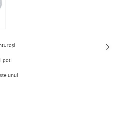
nturoși
i poti
este unul