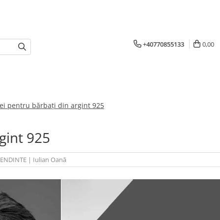
+40770855133
0,00
ei pentru bărbați din argint 925
gint 925
TENDINTE
|
Iulian Oană