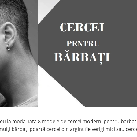
ereu la modă. Iată 8 modele de cercei moderni pentru bărbaț
mulți bărbați poartă cercei din argint fie verigi mici sau cerc