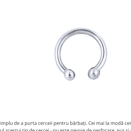
implu de a purta cerceii pentru bărbați. Cei mai la modă cer
ul acestui tip de cercei - nu este nevoie de perforare, pur si