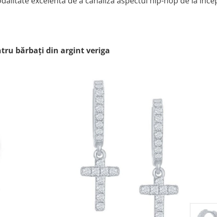
odalitate excelentă de a canaliza aspectul hip-hop de la înce
tru bărbați din argint veriga