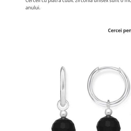
Cerceii cu piatra cubic zirconia unisex sunt o m
anului.
Cercei pen