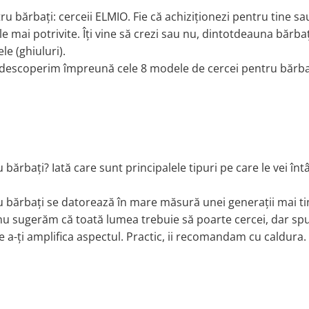
ru bărbați: cerceii ELMIO. Fie că achiziționezi pentru tine s
e mai potrivite. Îți vine să crezi sau nu, dintotdeauna bărbaț
ele (ghiuluri).
i descoperim împreună cele 8 modele de cercei pentru bărbaț
bărbați? Iată care sunt principalele tipuri pe care le vei întâ
ru bărbați se datorează în mare măsură unei generații mai ti
, nu sugerăm că toată lumea trebuie să poarte cercei, dar s
 de a-ți amplifica aspectul. Practic, ii recomandam cu caldura.