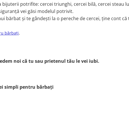
juterii potrifite: cercei triunghi, cercei bilă, cercei steau lu
siguranță vei găsi modelul potrivit.
ui bărbat și te gândești la o pereche de cercei, ține cont că
.
ru bărbați
edem noi că tu sau prietenul tău le vei iubi.
ei simpli pentru b
ărbați