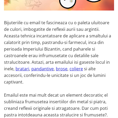
Colectia „ Bijuterii Rodiate ”
Cadouri Mos Nicolae
Lantisoare
Colectia „ Bijuterii cu Email ”
Cadouri Craciun
Vezi toate
Vezi toate
Cadouri de Lux
BRATARI
Bijuteriile cu email te fascineaza cu o paleta uluitoare
Cadouri Corporate
Bratari Argint
de culori, imbogatite de reflexii aurii sau argintii.
Vezi toate
Bratari de Mana
Aceasta tehnica incantatoare de aplicare a smaltului a
Bratari de Glezna
calatorit prin timp, pastrandu-si farmecul, inca din
Bratari cu Pietre
perioada Imperiului Bizantin, cand paharele si
Vezi toate
castroanele erau infrumusetate cu detaliile sale
BROSE
stralucitoare. Astazi, arta emailului isi gaseste locul in
inele,
bratari
,
pandantive
,
brose
,
coliere
si alte
VEZI TOATE BIJUTERIILE ELMIO
accesorii, conferindu-le unicitate si un joc de lumini
captivant.
Emailul este mai mult decat un element decorativ; el
subliniaza frumusetea insertiilor din metal si piatra,
creand reflexii originale si atragatoare. Dar cum poti
pastra intotdeauna aceasta stralucire si frumusete?.