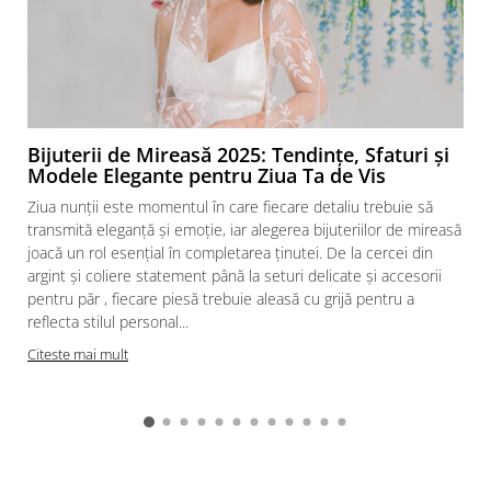
Bijuterii de Mireasă 2025: Tendințe, Sfaturi și
Modele Elegante pentru Ziua Ta de Vis
Ziua nunții este momentul în care fiecare detaliu trebuie să
transmită eleganță și emoție, iar alegerea bijuteriilor de mireasă
joacă un rol esențial în completarea ținutei. De la cercei din
argint și coliere statement până la seturi delicate și accesorii
pentru păr , fiecare piesă trebuie aleasă cu grijă pentru a
reflecta stilul personal...
b
Citeste mai mult