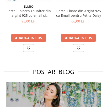
ELMIO
Cercei unicorn zburător din
Cercei Floare din Argint 925
argint 925 cu email și
cu Email pentru Fetițe Daisy
zirconiu
95,00 Lei
66,00 Lei
ADAUGA IN COS
ADAUGA IN COS
POSTARI BLOG