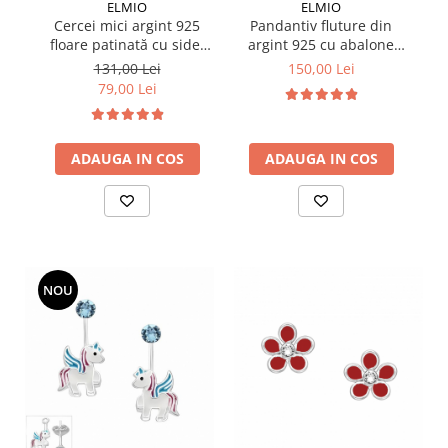
ELMIO
ELMIO
Cercei mici argint 925
Pandantiv fluture din
Ce
floare patinată cu sidef
argint 925 cu abalone
9
alb
verde
131,00 Lei
150,00 Lei
79,00 Lei
ADAUGA IN COS
ADAUGA IN COS
NOU