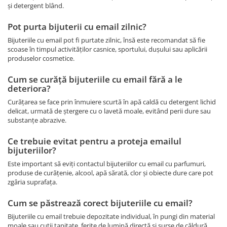
și detergent blând.
Pot purta bijuterii cu email zilnic?
Bijuteriile cu email pot fi purtate zilnic, însă este recomandat să fie
scoase în timpul activităților casnice, sportului, dușului sau aplicării
produselor cosmetice.
Cum se curăță bijuteriile cu email fără a le
deteriora?
Curățarea se face prin înmuiere scurtă în apă caldă cu detergent lichid
delicat, urmată de ștergere cu o lavetă moale, evitând perii dure sau
substanțe abrazive.
Ce trebuie evitat pentru a proteja emailul
bijuteriilor?
Este important să eviți contactul bijuteriilor cu email cu parfumuri,
produse de curățenie, alcool, apă sărată, clor și obiecte dure care pot
zgâria suprafața.
Cum se păstrează corect bijuteriile cu email?
Bijuteriile cu email trebuie depozitate individual, în pungi din material
moale sau cutii tapitate, ferite de lumină directă și surse de căldură.