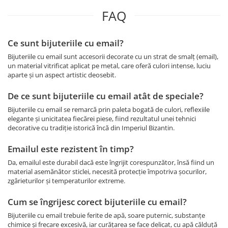
FAQ
Ce sunt bijuteriile cu email?
Bijuteriile cu email sunt accesorii decorate cu un strat de smalț (email),
un material vitrificat aplicat pe metal, care oferă culori intense, luciu
aparte și un aspect artistic deosebit.
De ce sunt bijuteriile cu email atât de speciale?
Bijuteriile cu email se remarcă prin paleta bogată de culori, reflexiile
elegante și unicitatea fiecărei piese, fiind rezultatul unei tehnici
decorative cu tradiție istorică încă din Imperiul Bizantin.
Emailul este rezistent în timp?
Da, emailul este durabil dacă este îngrijit corespunzător, însă fiind un
material asemănător sticlei, necesită protecție împotriva șocurilor,
zgârieturilor și temperaturilor extreme.
Cum se îngrijesc corect bijuteriile cu email?
Bijuteriile cu email trebuie ferite de apă, soare puternic, substanțe
chimice și frecare excesivă, iar curățarea se face delicat, cu apă călduță